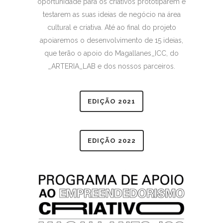
oportunidade para os criativos prototiparem e
testarem as suas ideias de negócio na área
cultural e criativa. Até ao final do projeto
apoiaremos o desenvolvimento de 15 ideias,
que terão o apoio do Magallanes_ICC, do
_ARTERIA_LAB e dos nossos parceiros.
EDIÇÃO 2021
EDIÇÃO 2022