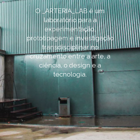
O _ARTERIA_LAB é um
laboratório para a
experimentação,
prototipagem e investigação
transdisciplinar no
cruzamento entre a arte, a
ciência, o design e a
tecnologia.