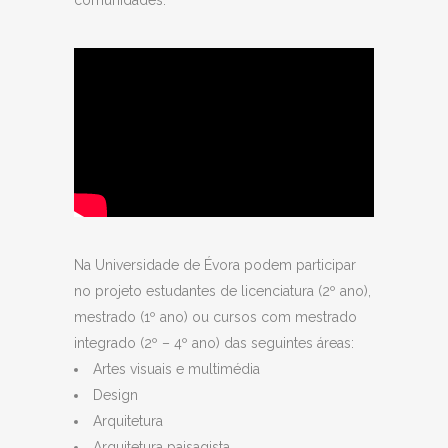
comunidades.
Na Universidade de Évora podem participar
no projeto estudantes de licenciatura (2º ano),
mestrado (1º ano) ou cursos com mestrado
integrado (2º – 4º ano) das seguintes áreas:
Artes visuais e multimédia
Design
Arquitetura
Arquitetura paisagista