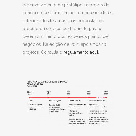
Design
desenvolvimento de protótipos e provas de
conceito que permitam aos empreendedores
André
Construção
Património,
selecionados testar as suas propostas de
Viegas
de gaitas de
Design,
produto ou serviço, contribuindo para o
fole low cost
Música
desenvolvimento dos respetivos planos de
Anna Daley
Lomia csc
Artes visuais,
negócios. Na edição de 2021 apoiamos 10
Design
projetos.
Consulta o
regulamento aqui
.
António
Botar Figura
Património,
Machado
Artes
performativas,
Publicidade
Bernardo
Toque de
Artes visuais,
Bagulho
pedra
Património,
Jogos/
softwares
educativos
Carlos
Anima a
Artes visuais,