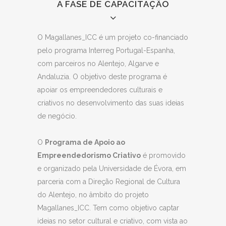
A FASE DE CAPACITAÇÃO
O Magallanes_ICC é um projeto co-financiado
pelo programa Interreg Portugal-Espanha,
com parceiros no Alentejo, Algarve e
Andaluzia. O objetivo deste programa é
apoiar os empreendedores culturais e
LISTA DOS CANDIDATOS SELECIONADOS
criativos no desenvolvimento das suas ideias
PARA A FASE DE CAPACITAÇÃO
de negócio.
Candidato
Nome do
Área
O
Programa de Apoio ao
projeto
Criativa
Empreendedorismo Criativo
é promovido
e organizado pela
Universidade de Évora, em
Afonso
Alentejo
Património,
parceria com a Direção Regional de Cultura
Nascimento
Musical
Música, Artes
do Alentejo, no âmbito do projeto
performativas
Magallanes_ICC. Tem como objetivo captar
Ana Baleia
Tex Rex
Artes visuais,
ideias no setor cultural e criativo, com vista ao