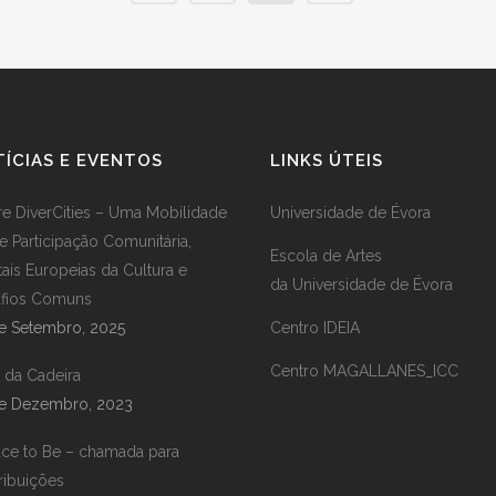
ÍCIAS E EVENTOS
LINKS ÚTEIS
re DiverCities – Uma Mobilidade
Universidade de Évora
e Participação Comunitária,
Escola de Artes
tais Europeias da Cultura e
da Universidade de Évora
fios Comuns
e Setembro, 2025
Centro IDEIA
Centro MAGALLANES_ICC
a da Cadeira
e Dezembro, 2023
ace to Be – chamada para
ribuições