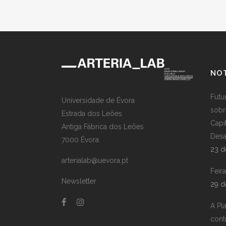
NOT
Futu
Universidade de Évora
sobr
Estrada dos Leões
Capi
Antiga Fábrica dos Leões
Desa
7000 Évora
23 d
arterialab@uevora.pt
Feir
Newsletter
29 d
A Pl
cont