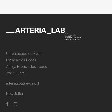
Universidade de Évora
Estrada dos Leões
Antiga Fábrica dos Leões
7000 Évora
arterialab@uevora.pt
Newsletter