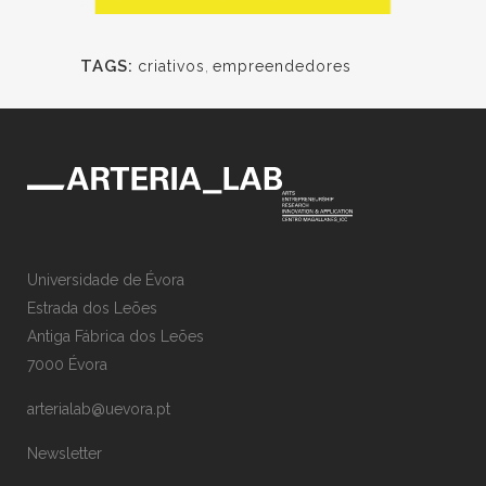
TAGS:
criativos
,
empreendedores
Universidade de Évora
Estrada dos Leões
Antiga Fábrica dos Leões
7000 Évora
arterialab@uevora.pt
Newsletter