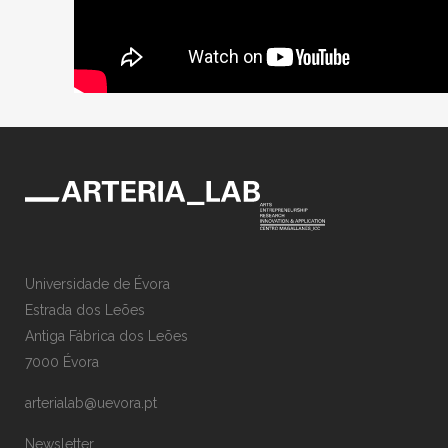
Universidade de Évora
Estrada dos Leões
Antiga Fábrica dos Leões
7000 Évora
arterialab@uevora.pt
Newsletter