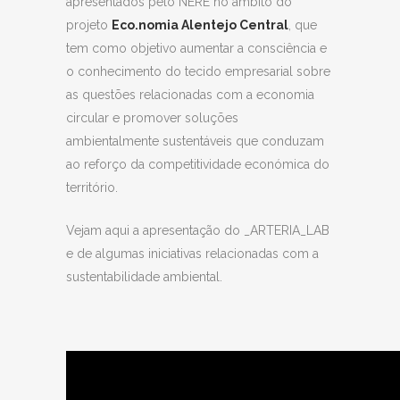
apresentados pelo NERE no âmbito do
projeto
Eco.nomia Alentejo Central
, que
tem como objetivo aumentar a consciência e
o conhecimento do tecido empresarial sobre
as questões relacionadas com a economia
circular e promover soluções
ambientalmente sustentáveis que conduzam
ao reforço da competitividade económica do
território.
Vejam aqui a apresentação do _ARTERIA_LAB
e de algumas iniciativas relacionadas com a
sustentabilidade ambiental.